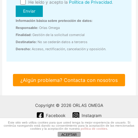
He leído y acepto la
Política de Privacidad
.
Información básica sobre protección de datos:
Responsable:
Orlas Omega
Finalidad:
Gestión de la solicitud comercial
Destinatario:
No se cederán datos a terceros
Derecho:
Acceso, rectificación, cancelación y oposición.
¿Algún problema? Contacta con nosotros
Copyright © 2026 ORLAS OMEGA
Facebook
Instagram
Este sitio web utiliza cookies para que usted tenga la mejor experiencia de usuario. Si
Condiciones generales
|
Aviso legal
|
Privacidad
continúa navegando está dando su consentimiento para la aceptación de las mencionadas
cookies y la aceptación de nuestra
política de cookies
.
ACEPTAR