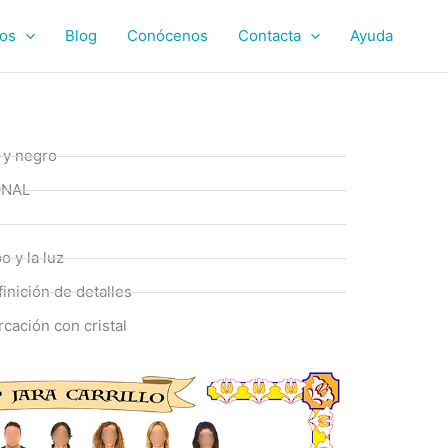
ios
Blog
Conócenos
Contacta
Ayuda
 y negro
ONAL
o y la luz
inición de detalles
rcación con cristal