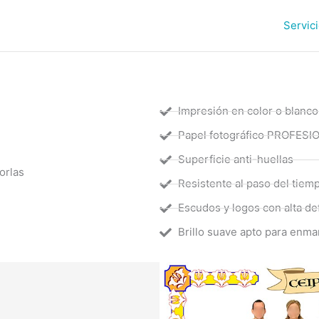
Servic
Impresión en color o blanco
Papel fotográfico PROFESI
Superficie anti-huellas
orlas
Resistente al paso del tiemp
Escudos y logos con alta def
Brillo suave apto para enma