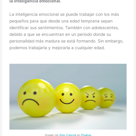
la inteligencia emocional
.
La inteligencia emocional se puede trabajar con los más
pequeños para que desde una edad temprana sepan
identificar sus sentimientos. También con adolescentes,
debido a que se encuentran en un periodo donde su
personalidad más madura se está formando. Sin embargo,
podemos trabajarla y mejorarla a cualquier edad.
Imagen de
Gino Crescoli
en
Pixabay