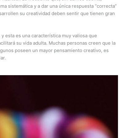
a sistemática y a dar una única respuesta “correcta”
sarrollen su creatividad deben sentir que tienen gran
y esta es una característica muy valiosa que
cilitará su vida adulta. Muchas personas creen que la
 algunos poseen un mayor pensamiento creativo, es
ar.