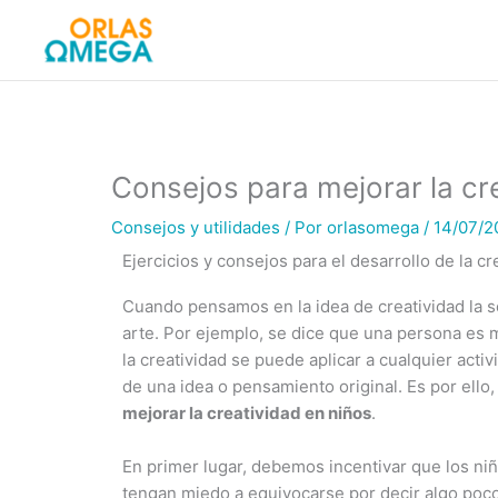
Ir
al
contenido
Consejos para mejorar la cr
Consejos y utilidades
/ Por
orlasomega
/
14/07/
Ejercicios y consejos para el desarrollo de la cr
Cuando pensamos en la idea de creatividad la s
arte. Por ejemplo, se dice que una persona es mu
la creatividad se puede aplicar a cualquier act
de una idea o pensamiento original. Es por ell
mejorar la creatividad en niños
.
En primer lugar, debemos incentivar que los ni
tengan miedo a equivocarse por decir algo poco 